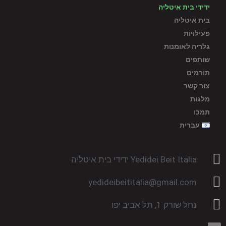
ידידי בית איטליה
בית איטליה
פעילויות
גלריה לאומנות
שותפים
תורמים
צור קשר
מלגות
תמכו
עברית
Yedidei Beit Italia ידידי בית איטליה
yedideibeititalia@gmail.com
נחל שורק 1, תל אביב יפו